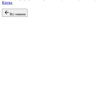
Києва
Всі новини
Офіційний сайт Факультету аеронавігації, електроніки та
телекомунікацій Університету Київський авіаційний інститут
(КАІ)
Навігація
Головна
Про факультет
Кафедри
Освітні програми
Інформація
Новини
Студентам