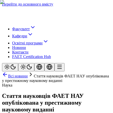
Перейти до основного вмісту
Факультет
Кафедри
Освітні програми
Новини
Контакти
FAET Certification Hub
Всі новини
Стаття науковців ФАЕТ НАУ опублікована
у престижному науковому виданні
Наука
Стаття науковців ФАЕТ НАУ
опублікована у престижному
науковому виданні