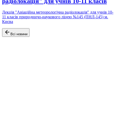
радіолокація" для учнів 10-11 класів
Лекція "Авіаційна метеорологічна радіолокація" для учнів 10-
11 класів природничо-наукового ліцею №145 (ПНЛ-145) м.
Києва
Всі новини
Офіційний сайт Факультету аеронавігації, електроніки та
телекомунікацій Університету Київський авіаційний інститут
(КАІ)
Навігація
Головна
Про факультет
Кафедри
Освітні програми