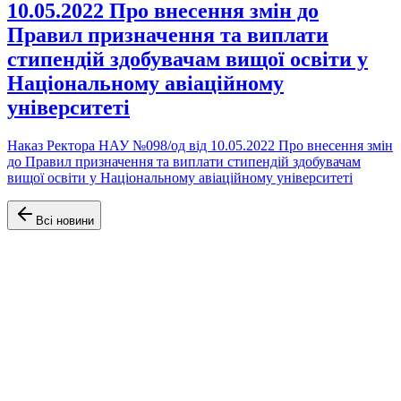
10.05.2022 Про внесення змін до
Правил призначення та виплати
стипендій здобувачам вищої освіти у
Національному авіаційному
університеті
Наказ Ректора НАУ №098/од від 10.05.2022 Про внесення змін
до Правил призначення та виплати стипендій здобувачам
вищої освіти у Національному авіаційному університеті
Всі новини
Офіційний сайт Факультету аеронавігації, електроніки та
телекомунікацій Університету Київський авіаційний інститут
(КАІ)
Навігація