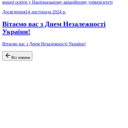
вищої освіти у Національному авіаційному університеті
Досягнення
14 листопада 2024 р.
Вітаємо вас з Днем Незалежності
України!
Вітаємо вас з Днем Незалежності України!
Всі новини
Офіційний сайт Факультету аеронавігації, електроніки та
телекомунікацій Університету Київський авіаційний інститут
(КАІ)
Навігація
Головна
Про факультет