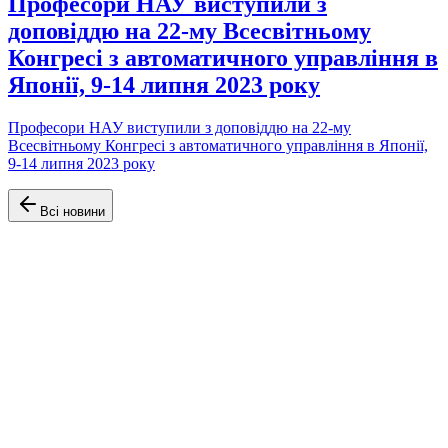
Професори НАУ виступили з
доповіддю на 22-му Всесвітньому
Конгресі з автоматичного управління в
Японії, 9-14 липня 2023 року
Професори НАУ виступили з доповіддю на 22-му
Всесвітньому Конгресі з автоматичного управління в Японії,
9-14 липня 2023 року
Всі новини
Офіційний сайт Факультету аеронавігації, електроніки та
телекомунікацій Університету Київський авіаційний інститут
(КАІ)
Навігація
Головна