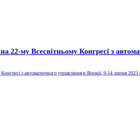
а 22-му Всесвітньому Конгресі з автомат
онгресі з автоматичного управління в Японії, 9-14 липня 2023
омунікацій Університету Київський авіаційний інститут (КАІ)