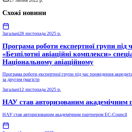
27 липня 2022 р.
Схожі новини
Загальні
28 листопада 2025 р.
Програма роботи експертної групи під 
«Безпілотні авіаційні комплекси» спеці
Національному авіаційному
Програма роботи експертної групи під час проведення акредита
за другим (магістр
Загальні
12 листопада 2025 р.
НАУ став авторизованим академічним 
НАУ став авторизованим академічним партнером EC-Council