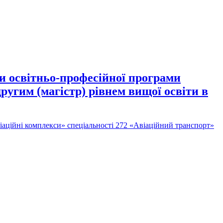
зи освітньо-професійної програми
ругим (магістр) рівнем вищої освіти в
віаційні комплекси» спеціальності 272 «Авіаційний транспорт»