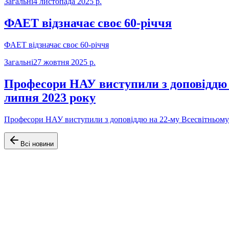
Загальні
4 листопада 2025 р.
ФАЕТ відзначає своє 60-річчя
ФАЕТ відзначає своє 60-річчя
Загальні
27 жовтня 2025 р.
Професори НАУ виступили з доповіддю н
липня 2023 року
Професори НАУ виступили з доповіддю на 22-му Всесвітньому К
Всі новини
Офіційний сайт Факультету аеронавігації, електроніки та телек
Навігація