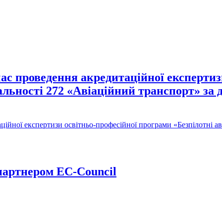
час проведення акредитаційної експерти
альності 272 «Авіаційний транспорт» за д
ційної експертизи освітньо-професійної програми «Безпілотні а
партнером EC-Council