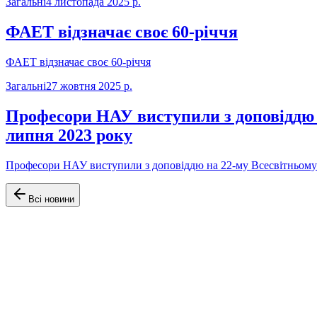
Загальні
4 листопада 2025 р.
ФАЕТ відзначає своє 60-річчя
ФАЕТ відзначає своє 60-річчя
Загальні
27 жовтня 2025 р.
Професори НАУ виступили з доповіддю н
липня 2023 року
Професори НАУ виступили з доповіддю на 22-му Всесвітньому К
Всі новини
Офіційний сайт Факультету аеронавігації, електроніки та телек
Навігація