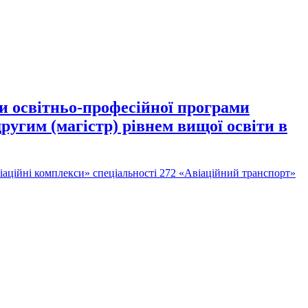
зи освітньо-професійної програми
ругим (магістр) рівнем вищої освіти в
віаційні комплекси» спеціальності 272 «Авіаційний транспорт»