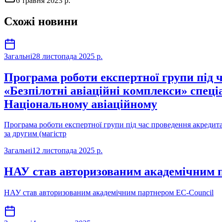
6 травня 2023 р.
Схожі новини
Загальні
28 листопада 2025 р.
Програма роботи експертної групи під 
«Безпілотні авіаційні комплекси» спеці
Національному авіаційному
Програма роботи експертної групи під час проведення акредита
за другим (магістр
Загальні
12 листопада 2025 р.
НАУ став авторизованим академічним 
НАУ став авторизованим академічним партнером EC-Council