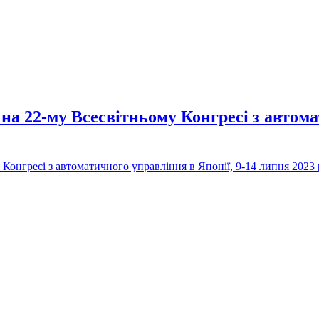
а 22-му Всесвітньому Конгресі з автомат
онгресі з автоматичного управління в Японії, 9-14 липня 2023
омунікацій Університету Київський авіаційний інститут (КАІ)