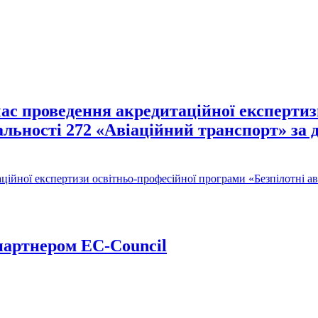
час проведення акредитаційної експерти
альності 272 «Авіаційний транспорт» за д
ційної експертизи освітньо-професійної програми «Безпілотні а
партнером EC-Council