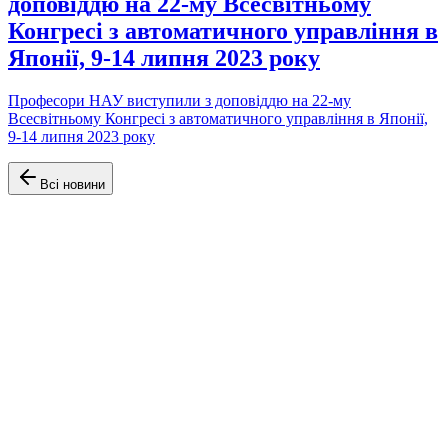
доповіддю на 22-му Всесвітньому
Конгресі з автоматичного управління в
Японії, 9-14 липня 2023 року
Професори НАУ виступили з доповіддю на 22-му
Всесвітньому Конгресі з автоматичного управління в Японії,
9-14 липня 2023 року
Всі новини
Офіційний сайт Факультету аеронавігації, електроніки та
телекомунікацій Університету Київський авіаційний інститут
(КАІ)
Навігація
Головна
Про факультет
Кафедри