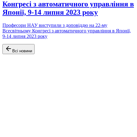
Конгресі з автоматичного управління в
Японії, 9-14 липня 2023 року
Професори НАУ виступили з доповіддю на 22-му
Всесвітньому Конгресі з автоматичного управління в Японії,
9-14 липня 2023 року
Всі новини
Офіційний сайт Факультету аеронавігації, електроніки та
телекомунікацій Університету Київський авіаційний інститут
(КАІ)
Навігація
Головна
Про факультет
Кафедри
Освітні програми