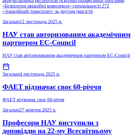
акредитаційної експертизи освітньо-професійної програми
«Безпілотні авіаційні комплекси» спеціальності 272
«Авіаційний транспорт» за другим (магістр
Загальні
12 листопада 2025 р.
НАУ став авторизованим академічним
партнером EC-Council
НАУ став авторизованим академічним партнером EC-Council
Загальні
4 листопада 2025 р.
ФАЕТ відзначає своє 60-річчя
ФАЕТ відзначає своє 60-річчя
Загальні
27 жовтня 2025 р.
Професори НАУ виступили з
доповіддю на 22-му Всесвітньому