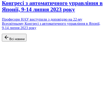
Конгресі з автоматичного управління в
Японії, 9-14 липня 2023 року
Професори НАУ виступили з доповіддю на 22-му
Всесвітньому Конгресі з автоматичного управління в Японії,
9-14 липня 2023 року
Всі новини
Офіційний сайт Факультету аеронавігації, електроніки та
телекомунікацій Університету Київський авіаційний інститут
(КАІ)
Навігація
Головна
Про факультет
Кафедри
Освітні програми