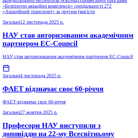
акредитаційної експертизи освітньо-професійної програми
«Безпілотні авіаційні комплекси» спеціальності 272
«Авіаційний транспорт» за другим (магістр
Загальні
12 листопада 2025 р.
НАУ став авторизованим академічним
партнером EC-Council
НАУ став авторизованим академічним партнером EC-Council
Загальні
4 листопада 2025 р.
ФАЕТ відзначає своє 60-річчя
ФАЕТ відзначає своє 60-річчя
Загальні
27 жовтня 2025 р.
Професори НАУ виступили з
доповіддю на 22-му Всесвітньому