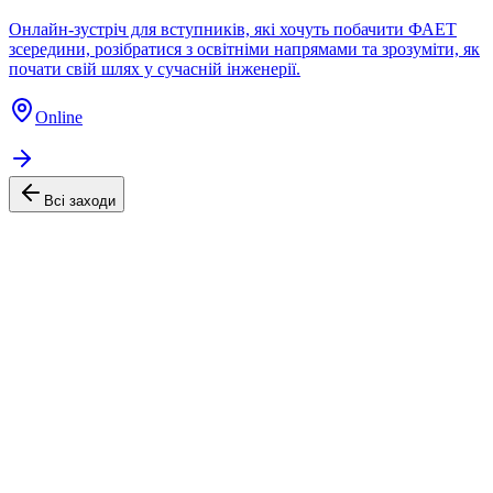
Онлайн-зустріч для вступників, які хочуть побачити ФАЕТ
зсередини, розібратися з освітніми напрямами та зрозуміти, як
почати свій шлях у сучасній інженерії.
Online
Всi заходи
Офіційний сайт Факультету аеронавігації, електроніки та
телекомунікацій Університету Київський авіаційний інститут
(КАІ)
Навігація
Головна
Про факультет
Кафедри