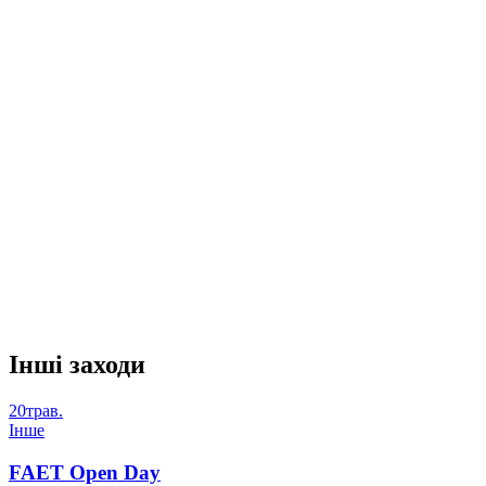
Подайте номінанта на FAET Awards
2026
Знаєте студента, викладача, працівника або команду, які
заслуговують на визнання? Запропонуйте кандидатуру на
FAET Awards 2026.
Подати кандидатуру
Iншi заходи
20
трав.
Iнше
FAET Open Day