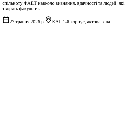
спільноту ФАЕТ навколо визнання, вдячності та людей, які
творять факультет.
27 травня 2026 р.
КАІ, 1-й корпус, актова зала
FAET Awards — щорічна церемонія Факультету аеронавігації,
електроніки та телекомунікацій, присвячена визнанню людей,
які роблять ФАЕТ сильнішим.
Це не просто нагородження. Це можливість подякувати тим,
хто створює ідеї, запускає проєкти, підтримує студентське
життя, представляє факультет у науці, спорті, творчості та
професійній діяльності.
Цього року церемонія відбудеться 27 травня.